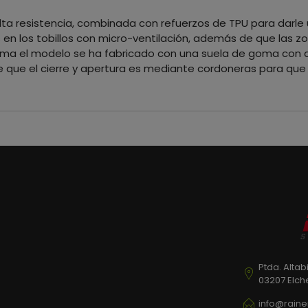
e alta resistencia, combinada con refuerzos de TPU para da
en los tobillos con micro-ventilación, además de que las 
ma el modelo se ha fabricado con una suela de goma con dob
 que el cierre y apertura es mediante cordoneras para que 
Ptda. Altab
03207 Elch
info@raine