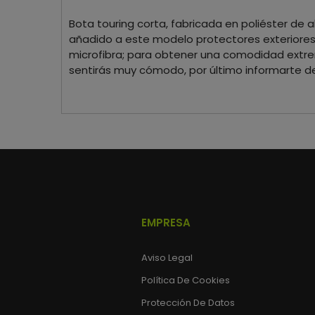
Bota touring corta, fabricada en poliéster d
añadido a este modelo protectores exteriores 
microfibra; para obtener una comodidad extre
sentirás muy cómodo, por último informarte de
EMPRESA
Aviso Legal
Política De Cookies
Protección De Datos