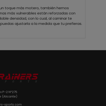
rle un toque más motero, también hemos
zonas más vulnerables están reforzadas con
le densidad, con lo cual, al caminar te
puedas ajustarla a la medida que tu prefieras.
ix P-2 Nº275
e (Alicante)
rs-sports.com