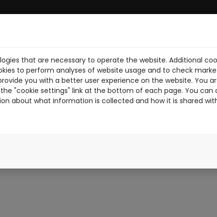
ogies that are necessary to operate the website. Additional coo
BRE NOSOTROS
DESCARGA PDF
NOTICIAS
PILOTOS
TR
okies to perform analyses of website usage and to check market
provide you with a better user experience on the website. You are
the "cookie settings" link at the bottom of each page. You can 
ion about what information is collected and how it is shared wit
ASFALTO
ASFALTON