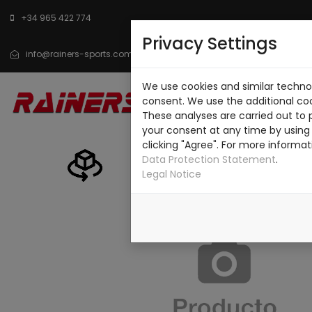
+34 965 422 774
Privacy Settings
info@rainers-sports.com
We use cookies and similar technol
INICIO
CATÁLOGO
SO
consent. We use the additional co
These analyses are carried out to 
CONTACTO
your consent at any time by using 
clicking "Agree". For more informat
Data Protection Statement
.
Legal Notice