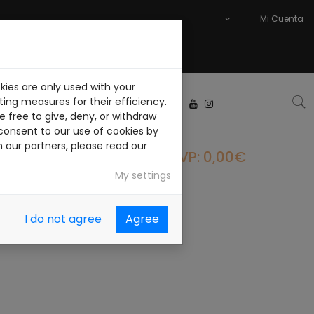
Mi Cuenta
kies are only used with your
ABAJA CON NOSOTROS
ing measures for their efficiency.
 free to give, deny, or withdraw
consent to our use of cookies by
h our partners, please read our
PVP: 0,00€
My settings
I do not agree
Agree