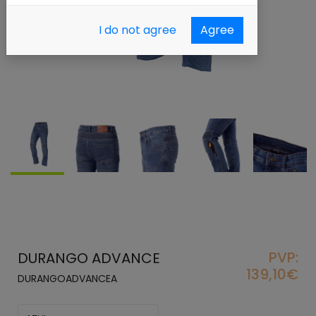
I do not agree
Agree
PVP:
DURANGO ADVANCE
139,10€
DURANGOADVANCEA