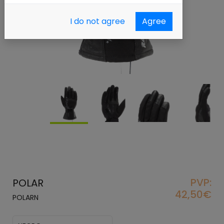
I do not agree
Agree
PVP:
POLAR
42,50€
POLARN