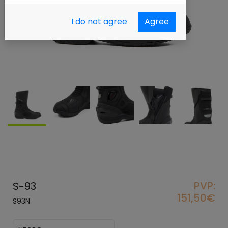
I do not agree
Agree
PVP:
S-93
151,50€
S93N