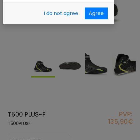
I do not agree
Agree
PVP:
T500 PLUS-F
135,90€
T500PLUSF