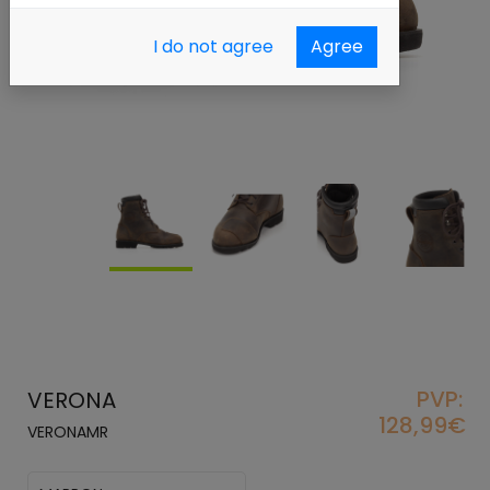
I do not agree
Agree
PVP:
VERONA
128,99€
VERONAMR