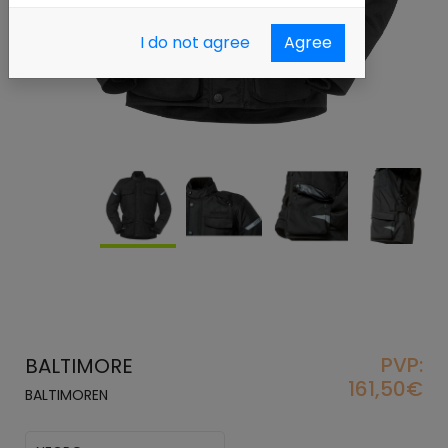
I do not agree
Agree
PVP:
BALTIMORE
161,50€
BALTIMOREN