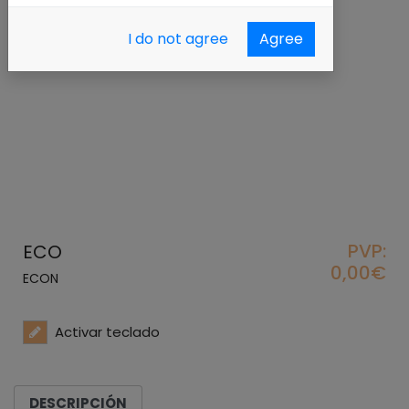
I do not agree
Agree
PVP:
ECO
0,00€
ECON
Activar teclado
DESCRIPCIÓN