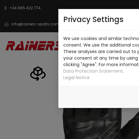
+34 965 422 774
Privacy Settings
info@rainers-sports.com
We use cookies and similar technol
INICIO
CATÁLOGO
SO
consent. We use the additional co
These analyses are carried out to 
CONTACTO
your consent at any time by using 
clicking "Agree". For more informat
Data Protection Statement
.
Legal Notice