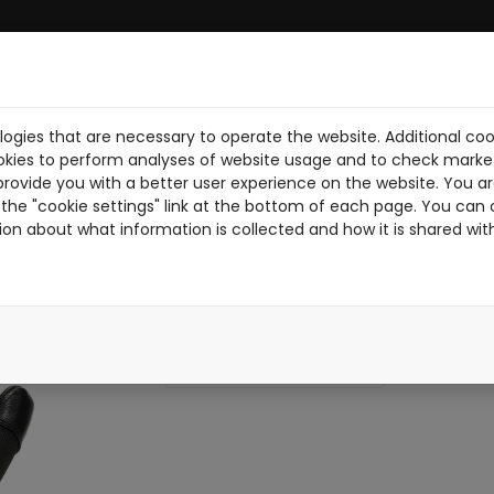
ogies that are necessary to operate the website. Additional coo
BRE NOSOTROS
DESCARGA PDF
NOTICIAS
PILOTOS
TR
okies to perform analyses of website usage and to check market
provide you with a better user experience on the website. You are
the "cookie settings" link at the bottom of each page. You can 
ion about what information is collected and how it is shared wit
KR1
KR1N
NEGRO