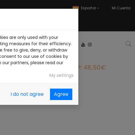
Español
Mi Cuenta
kies are only used with your
ABAJA CON NOSOTROS
ing measures for their efficiency.
 free to give, deny, or withdraw
consent to our use of cookies by
h our partners, please read our
PVP: 48,50€
My settings
I do not agree
Agree