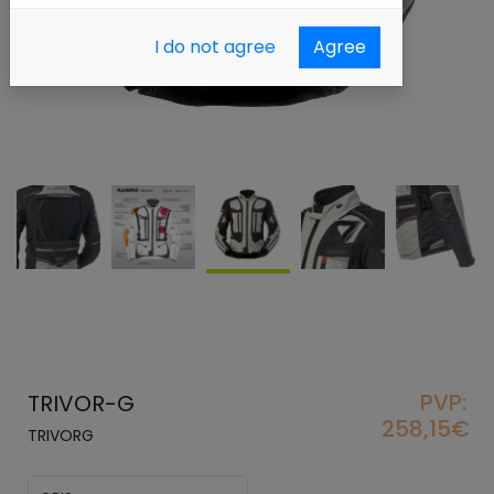
I do not agree
Agree
PVP:
TRIVOR-G
258,15€
TRIVORG