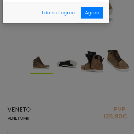
I do not agree
Agree
PVP:
VENETO
128,90€
VENETOMR