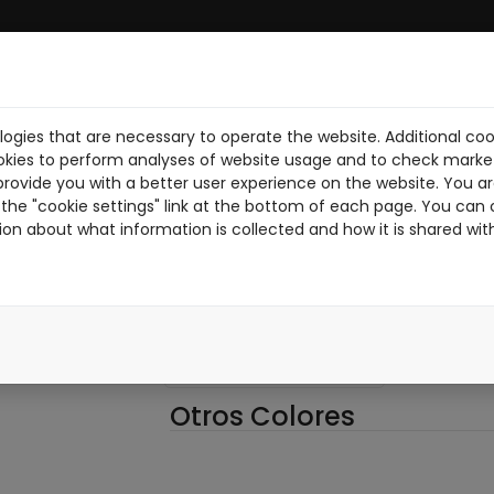
ogies that are necessary to operate the website. Additional coo
BRE NOSOTROS
DESCARGA PDF
NOTICIAS
PILOTOS
TR
okies to perform analyses of website usage and to check market
provide you with a better user experience on the website. You are
the "cookie settings" link at the bottom of each page. You can 
ion about what information is collected and how it is shared wit
VRC4 PRO-N
VRC4PRON
NEGRO
Otros Colores