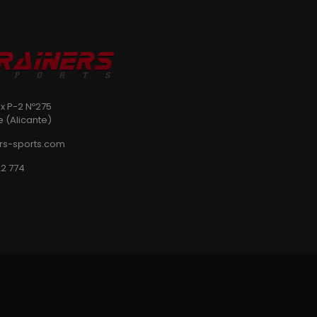
ix P-2 Nº275
e (Alicante)
rs-sports.com
2 774