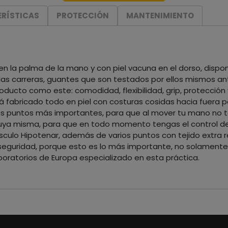
RÍSTICAS
PROTECCIÓN
MANTENIMIENTO
n la palma de la mano y con piel vacuna en el dorso, dispon
las carreras, guantes que son testados por ellos mismos ante
oducto como este: comodidad, flexibilidad, grip, protección 
 fabricado todo en piel con costuras cosidas hacia fuera p
en los puntos más importantes, para que al mover tu mano no 
a tuya misma, para que en todo momento tengas el control d
sculo Hipotenar, además de varios puntos con tejido extra r
 seguridad, porque esto es lo más importante, no solamente
oratorios de Europa especializado en esta práctica.