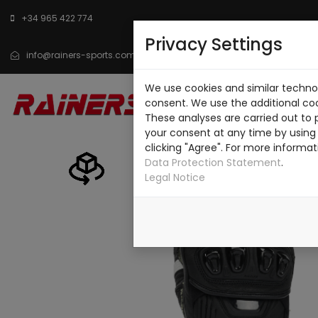
+34 965 422 774
Privacy Settings
info@rainers-sports.com
We use cookies and similar technol
INICIO
CATÁLOGO
SO
consent. We use the additional co
These analyses are carried out to 
CONTACTO
your consent at any time by using 
clicking "Agree". For more informat
Data Protection Statement
.
Legal Notice