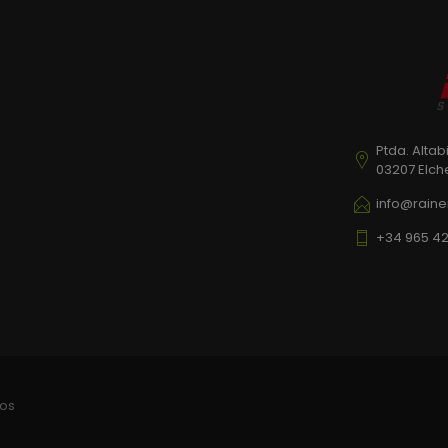
Ptda. Altab
03207 Elch
info@raine
+34 965 42
dos