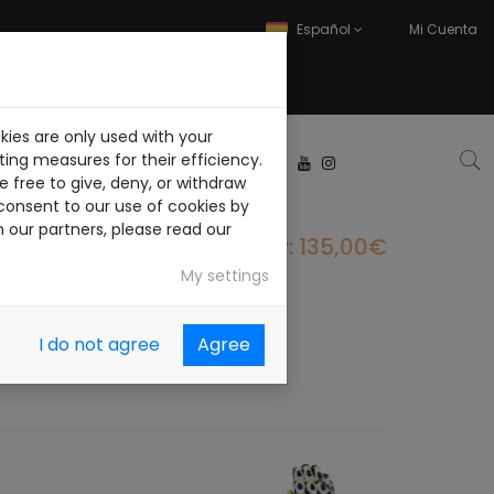
Español
Mi Cuenta
kies are only used with your
ABAJA CON NOSOTROS
ing measures for their efficiency.
 free to give, deny, or withdraw
consent to our use of cookies by
h our partners, please read our
PVP: 135,00€
My settings
I do not agree
Agree