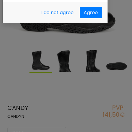
I do not agree
Agree
PVP:
CANDY
141,50€
CANDYN