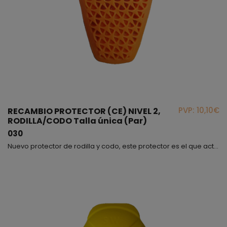
PVP: 10,10€
RECAMBIO PROTECTOR (CE) NIVEL 2,
RODILLA/CODO Talla única (Par)
030
Nuevo protector de rodilla y codo, este protector es el que actualmente estamos utilizando para nuestros vaqueros, lo encontrarás en el interior del pantalón dentro de un bolsillo. Este producto es de Nivel 2 fabricado en TPU, es muy ligero y apenas se distingue cuando llevas el vaquero puesto, te será fácil caminar con él.