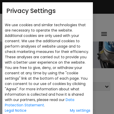
Mi Cuenta
Privacy Settings
We use cookies and similar technologies that
are necessary to operate the website.
Additional cookies are only used with your
consent. We use the additional cookies to
perform analyses of website usage and to
CATALOGO
check marketing measures for their efficiency.
These analyses are carried out to provide you
with a better user experience on the website.
You are free to give, deny, or withdraw your
consent at any time by using the "cookie
settings" link at the bottom of each page. You
can consent to our use of cookies by clicking
Filtros
"Agree". For more information about what
information is collected and how it is shared
Ver:
24
with our partners, please read our
Data
Protection Statement
.
Legal Notice
My settings