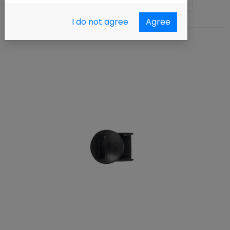
Ordenar por :
Nombre (A - Z)
I do not agree
Agree