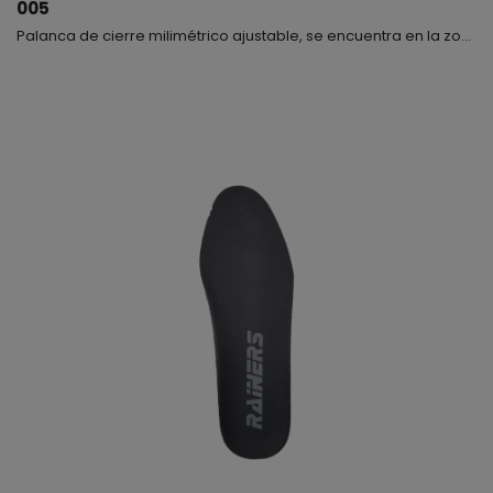
005
Palanca de cierre milimétrico ajustable, se encuentra en la zona del empeine y en la parte superior de la bota, apta para los modelos 999GP Carbono y 999.