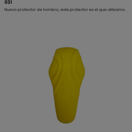
031
Nuevo protector de hombro, este protector es el que utilizamos para nuestras chaquetas de Cordura y Nylon, se encuentran en el interior de la prenda dentro de un bolsillo. Este producto es de Nivel 2 fabricado en Memory Foam, se adapta fácilmente y es muy cómodo y seguro.