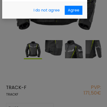
I do not agree
Agree
PVP:
TRACK-F
171,50€
TRACKF