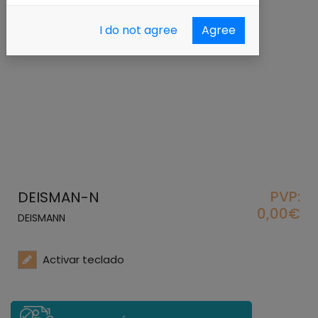
I do not agree
Agree
PVP:
DEISMAN-N
0,00€
DEISMANN
Activar teclado