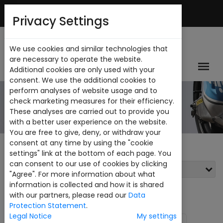
Español
Mi Cuenta
Privacy Settings
We use cookies and similar technologies that
are necessary to operate the website.
Additional cookies are only used with your
consent. We use the additional cookies to
perform analyses of website usage and to
CATALOGO
check marketing measures for their efficiency.
These analyses are carried out to provide you
with a better user experience on the website.
You are free to give, deny, or withdraw your
consent at any time by using the "cookie
settings" link at the bottom of each page. You
can consent to our use of cookies by clicking
Filtros
"Agree". For more information about what
information is collected and how it is shared
Ver:
24
with our partners, please read our
Data
Protection Statement
.
Legal Notice
My settings