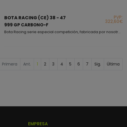
PVP:
BOTA RACING (CE) 38 - 47
322,60€
999 GP CARBONO-F
Bota Racing serie especial competición, fabricada por nosotros en España, este es nuestro modelo de gama alta, el que usan nuestros pilotos, este modelo nació en nuestra fabrica y una vez finalizado se entregó a los pilotos para que ellos mismos la testaran, fuimos siguiendo sus indicaciones e hicimos todas las modificaciones y cambios necesarios hasta conseguir una bota perfecta, cómoda y muy segura, podríamos decir que esta bota cuando te la pones sientes que el mi...
Primera
Ant.
1
2
3
4
5
6
7
Sig.
Última
EMPRESA