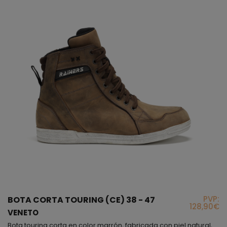
PVP:
BOTA CORTA TOURING (CE) 38 - 47
128,90€
VENETO
Bota touring corta en color marrón, fabricada con piel natural, en la parte interior encontrarás un protector a la altura del tobillo y un forro interior muy resistente, si observas, justo arriba del talón podrás ver un fuelle que proporciona flexibilidad cuando caminas o sobre la moto; la sujeción de este modelo es mediante cremallera lateral, aunque también lleva cordoneras para que la ajustes a tu gusto. Este botín es un producto muy actual y sencillo que podrás...