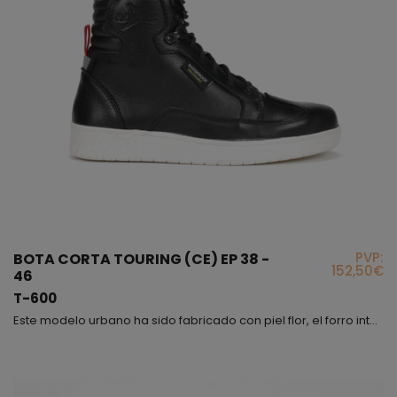
PVP:
BOTA CORTA TOURING (CE) EP 38 -
152,50€
46
T-600
Este modelo urbano ha sido fabricado con piel flor, el forro interior lleva incorporada una membrana waterproof, también en el interior encontrareis una plantilla anatómica de alta resistencia y anti-torsión, es importante destacar la suela de este modelo, fabricada con TPU ECOLOGICO de grano de arroz; interiormente hemos protegido los tobillos con protectores de TPU recubiertos con espuma de poliuretano para evitar rozaduras y amortiguar impactos. En la parte exterior o...