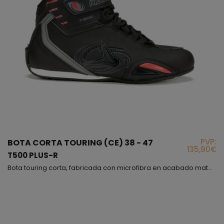
PVP:
BOTA CORTA TOURING (CE) 38 - 47
135,90€
T500 PLUS-R
Bota touring corta, fabricada con microfibra en acabado mate, muy cómoda y flexible, además interiormente hemos puesto un forro de panal 3D para obtener una buena transpiración, este modelo es incluso más cómodo que un deportivo, con la diferencia de que el modelo T-500 PLUS cumple con la normativa vigente para proteger tu pie, lo hemos fabricado en varios colores, en todos predomina el color negro, el cierre es mediante cordones con sistema de bloqueo y correa de velcr...