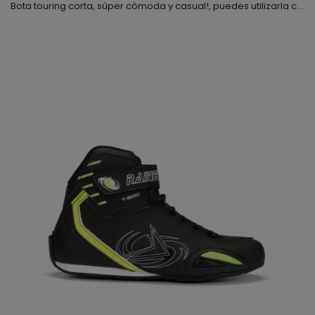
Bota touring corta, súper cómoda y casual!, puedes utilizarla con cualquier tipo de ropa, la hemos combinado con una suela de diferente color para darle un toque más juvenil, la piel que hemos utilizado es de primera calidad y muy flexible, además, el forro interior es textil de alta resistencia; el cierre es mediante cremallera y velcro lateral, también observaras que va equipada con cordoneras a las que puedes dar uso o no, lo dejamos a tu elección y por supuesto y p...