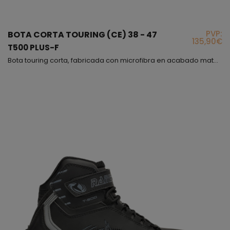
PVP:
BOTA CORTA TOURING (CE) 38 - 47
135,90€
T500 PLUS-F
Bota touring corta, fabricada con microfibra en acabado mate, muy cómoda y flexible, además interiormente hemos puesto un forro de panal 3D para obtener una buena transpiración, este modelo es incluso más cómodo que un deportivo, con la diferencia de que el modelo T-500 PLUS cumple con la normativa vigente para proteger tu pie, lo hemos fabricado en varios colores, en todos predomina el color negro, el cierre es mediante cordones con sistema de bloqueo y correa de velcr...