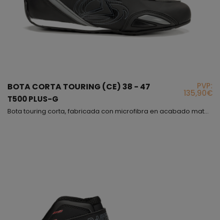
PVP:
BOTA CORTA TOURING (CE) 38 - 47
135,90€
T500 PLUS-G
Bota touring corta, fabricada con microfibra en acabado mate, muy cómoda y flexible, además interiormente hemos puesto un forro de panal 3D para obtener una buena transpiración, este modelo es incluso más cómodo que un deportivo, con la diferencia de que el modelo T-500 PLUS cumple con la normativa vigente para proteger tu pie, lo hemos fabricado en varios colores, en todos predomina el color negro, el cierre es mediante cordones con sistema de bloqueo y correa de velcr...