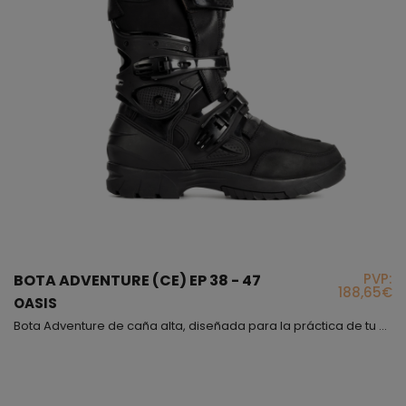
PVP:
BOTA ADVENTURE (CE) EP 38 - 47
188,65€
OASIS
Bota Adventure de caña alta, diseñada para la práctica de tu deporte favorito, encontraras lo que estas buscando, un producto idóneo que cumple todos los requisitos y prestaciones que necesitarás para sentirte cómodo y seguro; este modelo queda a media altura de la pantorrilla aproximadamente, hemos conseguido que sea muy flexible mediante los fuelles de microfibra que encontrarás en la parte trasera y delantera que facilitarán la movilidad de tu pie; el modelo Oasis...