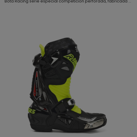
Bota Racing serie especial competición perforada, fabricada por nosotros en España, este es nuestro modelo de gama alta, el que usan nuestros pilotos, este modelo nació en nuestra fabrica y una vez finalizado se entregó a los pilotos para que ellos mismos la testaran, fuimos siguiendo sus indicaciones e hicimos todas las modificaciones y cambios necesarios hasta conseguir una bota perfecta, cómoda y muy segura, podríamos decir que esta bota cuando te la pones sientes...