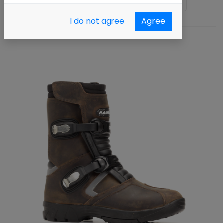
Ordenar por :
Nombre (A - Z)
I do not agree
Agree