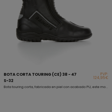
PVP:
BOTA CORTA TOURING (CE) 38 - 47
124,95€
S-32
Bota touring corta, fabricada en piel con acabado PU, este modelo destaca por su apertura con dos cremalleras laterales y dos elásticos traseros, además en la parte delantera lleva una zona con un gran fuelle que sube desde el empeine llegando a la tibia, con toda estos datos, intentamos decirte que el modelo S-32 es muy fácil de poner, muy flexible, muy ancho y que al estar fabricado en piel no tardará en adaptarse a tu pie, también encontrarás en él reflectantes tra...