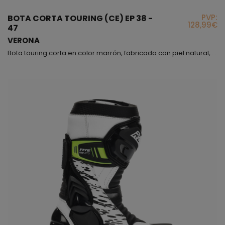
PVP:
BOTA CORTA TOURING (CE) EP 38 -
128,99€
47
VERONA
Bota touring corta en color marrón, fabricada con piel natural, incorpora protector de tobillos, el forro interior es muy resistente; exteriormente encontraréis un refuerzo de piel en la zona del cambio de marchas, la sujeción es mediante cordoneras, si te fijas, lleva un collarín de microfibra para que el movimiento sea agradable a tu piel, también en la parte trasera hemos puesto un tirador para facilitarte la puesta. Sinceramente, el modelo Verona es un botín muy f�...