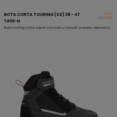
PVP:
BOTA CORTA TOURING (CE) 38 - 47
141,50€
T400-N
Bota touring corta, súper cómoda y casual!, puedes utilizarla con cualquier tipo de ropa, la hemos combinado con una suela de diferente color para darle un toque más juvenil, la piel que hemos utilizado es de primera calidad y muy flexible, además, el forro interior es textil de alta resistencia; el cierre es mediante cremallera y velcro lateral, también observaras que va equipada con cordoneras a las que puedes dar uso o no, lo dejamos a tu elección y por supuesto y ...