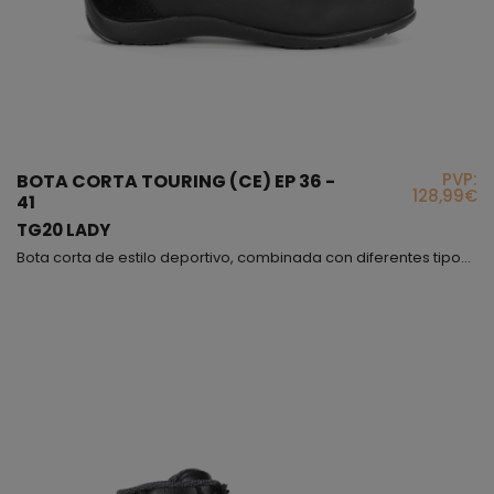
PVP:
BOTA CORTA TOURING (CE) EP 36 -
128,99€
41
TG20 LADY
Bota corta de estilo deportivo, combinada con diferentes tipos de materiales que en su conjunto consiguen que sea un modelo muy atractivo y juvenil a la vez, la combinación entre la microfibra y la piel serraje hacen que este modelo sea muy resistente, al mismo tiempo obtenemos mucha flexibilidad y comodidad, la rejilla nos aportará una optima ventilación ya que es un 40% del material que lleva esta bota; los tobillos están protegidos mediante protectores interiores; ext...