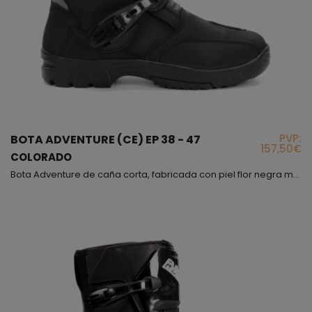
PVP:
BOTA ADVENTURE (CE) EP 38 - 47
157,50€
COLORADO
Bota Adventure de caña corta, fabricada con piel flor negra mate, este tipo de piel es muy resistente ante cualquier posible impacto o abrasión, interiormente encontraras que entre el forro y la piel hay una lamina de Foam con la que te sentirás muy cómodo al llevar la bota, además de esto, debes saber que el forro interior es de alta resistencia e incluye protectores para los tobillos. En cuanto a la parte exterior del modelo Colorado, lleva diferentes puntos de refue...