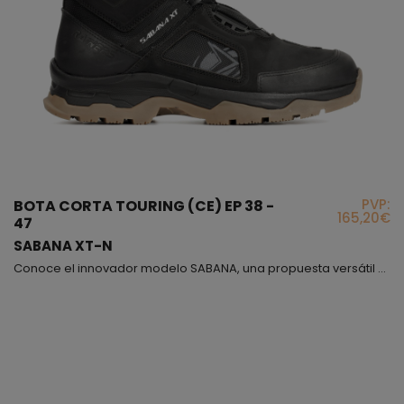
PVP:
BOTA CORTA TOURING (CE) EP 38 -
165,20€
47
SABANA XT-N
Conoce el innovador modelo SABANA, una propuesta versátil de bota baja con estética dinámica, confeccionada en una mezcla de piel y nylon que ofrece una movilidad excepcional, perfecta para conducir con libertad y precisión. Este diseño ha sido cuidadosamente reforzado en la parte trasera y delantera con capas adicionales de cuero, brindando resistencia frente al desgaste, especialmente en la zona de contacto con el cambio de marchas. Incorpora un sistema de cierre ATO...