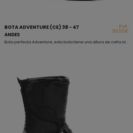
PVP:
BOTA ADVENTURE (CE) 38 - 47
161,50€
ANDES
Bota perfecta Adventure, esta bota tiene una altura de caña ideal para practicar este tipo de deporte, está fabricada piel flor resistente al roce, impacto y abrasión, es muy flexible debido al fuelle que cubre desde la parte inferior de la tibia hasta la mitad del empeine más otro fuelle trasero justo arriba del talón, del mismo material y también con Foam interior hemos puesto un collarín para que al flexionar no moleste la bota ni dañe nuestra piel con rozaduras ...