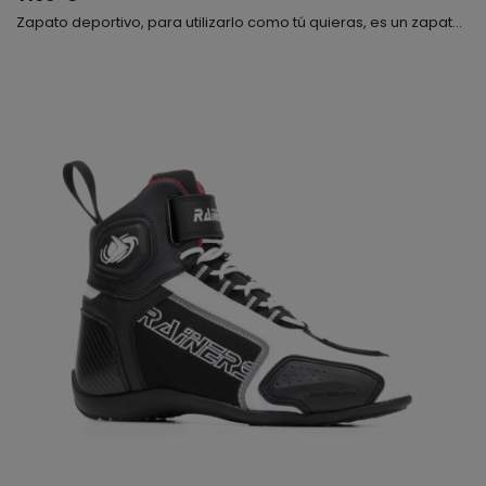
Zapato deportivo, para utilizarlo como tú quieras, es un zapato con el que puedes ir en moto, al trabajo, caminar sin problemas, etc. Súper moderna, cómoda y flexible. Fabricada con rejilla y microfibra, muy transpirable, se cierra mediante cordones y velcro, interiormente lleva una plantilla anatómica, te gustará.