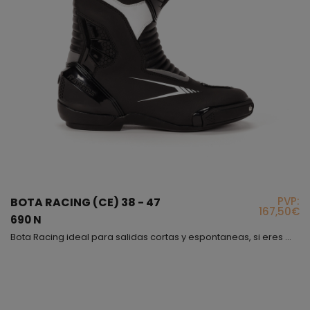
PVP:
BOTA RACING (CE) 38 - 47
167,50€
690 N
Bota Racing ideal para salidas cortas y espontaneas, si eres más atrevido y siempre tienes prisa, también puedes contar con este modelo, es el modelo de bota Racing más básico de nuestra gama, sin embargo, es uno de los más elegantes debido a la combinación de color que lleva, es una bota con mucha flexibilidad y muy blanda, lleva incorporadas deslizaderas que puedes ir cambiando si tienes tendencia a rozarlas; Sin más! Bota cómoda, bonita, segura y fácil de llevar....