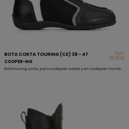
PVP:
BOTA CORTA TOURING (CE) 38 - 47
116,90€
COOPER-NG
Bota touring corta, para cualquier salida y en cualquier momento!, es una bota muy ponible que siempre debemos tener en casa, además de ello es un producto con el que vas protegido y por si fuera poco también es muy cómodo!. El modelo Cooper se cierra mediante cremallera y velcro pero además puedes ajustártelo a tu gusto o necesidad mediante los cordones. El interior va forrado con forro 3D que evitará la sudoración del pie en exceso. Hemos puesto protecciones en tobi...