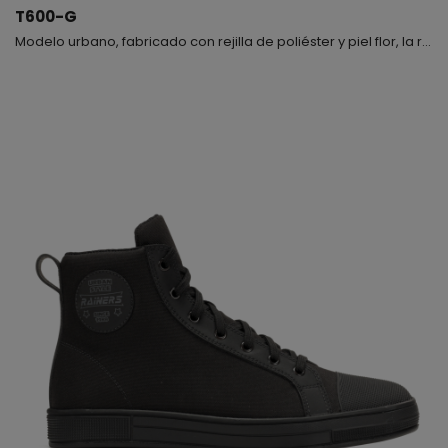
T600-G
Modelo urbano, fabricado con rejilla de poliéster y piel flor, la rejilla gris convierte este producto en un modelo actual, sencillo y extremadamente cómodo dado a su flexibilidad, podrás combinarlo con tu ropa de diario, sport, etc., te recomendamos que te lo pruebes, esto es fundamental para que puedas ver cómo queda y lo confortable que resulta. Nos gustaría que supieras que el forro interior lleva incorporada una membrana waterproof, también en el interior encontra...