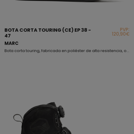
PVP:
BOTA CORTA TOURING (CE) EP 38 -
120,90€
47
MARC
Bota corta touring, fabricada en poliéster de alta resistencia, observarás que es un modelo muy blandito pero a la vez muy resistente, hemos tenido muy en cuenta este detalle para que además de cómodo el producto sea seguro, en la parte delantera lleva un refuerzo de goma exterior para proteger la zona del cambio de marchas; la planta base está fabricada en polietileno consiguiendo con este material una mayor flexibilidad y torsión, puedes ceñírtela a tu gusto median...