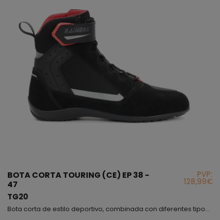
PVP:
BOTA CORTA TOURING (CE) EP 38 -
128,99€
47
TG20
Bota corta de estilo deportivo, combinada con diferentes tipos de materiales que en su conjunto consiguen que sea un modelo muy atractivo y juvenil a la vez, la combinación entre la piel y el serraje hacen que este modelo sea muy resistente, al mismo tiempo obtenemos mucha flexibilidad y comodidad, la rejilla nos aportará una optima ventilación ya que es un 45% del material que lleva esta bota; los tobillos están protegidos mediante protectores interiores; exteriormente,...