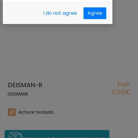
I do not agree
Agree
PVP:
DEISMAN-R
0,00€
DEISMANR
Activar teclado