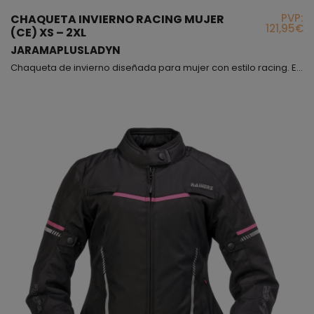
PVP:
CHAQUETA INVIERNO RACING MUJER
121,95€
(CE) XS – 2XL
JARAMAPLUSLADYN
Chaqueta de invierno diseñada para mujer con estilo racing. Este modelo es de talle corto, queda a la altura de la cintura aproximadamente, en el interior encontrarás un forro térmico desmontable, también lleva membrana impermeable fija. La chaqueta está equipada con tomas de aire en pecho y espalda, además de reflectantes para la visión nocturna; tienes la opción de poder ajustar mediante botones automáticos la anchura de los brazos y además, ajustar la manga en l...