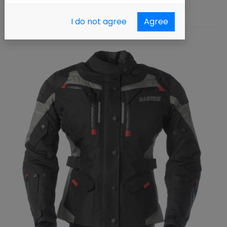
Ordenar por :
Nombre (A - Z)
I do not agree
Agree