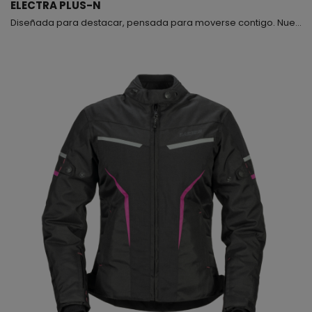
ELECTRA PLUS-N
Diseñada para destacar, pensada para moverse contigo. Nuestra chaqueta entallada para mujer combina estilo, comodidad y protección en una sola prenda. Fabricada con Poliéster 600D de alta resistencia, se ajusta perfectamente a tu cintura realzando tu figura con una elegante curvatura femenina. Su diseño flexible y ergonómico te permite moverte con total libertad, mientras que los ajustes personalizados en caderas y brazos garantizan un calce perfecto en todo momento. Lo...