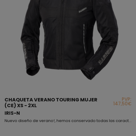
PVP:
CHAQUETA VERANO TOURING MUJER
147,50€
(CE) XS - 2XL
IRIS-N
Nuevo diseño de verano!, hemos conservado todas las características de la antigua chaqueta Danna que tanto éxito ha tenido, añadiendo pequeños detalles que la han convertido en una prenda mucho más actual y tan cómoda como siempre, resumiendo, te ofrecemos con este producto un dos en uno!, nuevo modelo, igual comodidad; no obstante, te recordamos que la chaqueta Iris, continua siendo de talle corto a la altura de la cintura aproximadamente, es totalmente transpirabl...