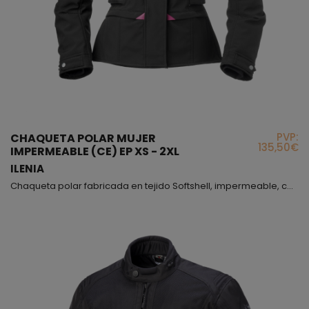
PVP:
CHAQUETA POLAR MUJER
135,50€
IMPERMEABLE (CE) EP XS - 2XL
ILENIA
Chaqueta polar fabricada en tejido Softshell, impermeable, con forro térmico desmontable y con sus correspondientes protectores en hombros, codos y espalda, este modelo incluye capucha que puedes extraer mediante cremallera cuando no te apetezca llevarla. El modelo Ilenia, puedes ajustártelo a la cintura mediante un cinturón y además puedes abrir las cremalleras laterales que se encuentran a la altura de las caderas para añadir unos centímetros más; está repleto de ...