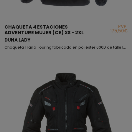
PVP:
CHAQUETA 4 ESTACIONES
175,50€
ADVENTURE MUJER (CE) XS - 2XL
DUNA LADY
Chaqueta Trail ó Touring fabricada en poliéster 600D de talle largo, puedes darle ambos usos, también la encontraras en versión hombre. Este modelo puedes usarlo en cualquier época del año ya que tanto el forro térmico como la membrana impermeable son desmontables, además lleva dos paneles delanteros a la altura del pecho que puedes abrir para obtener mayor ventilación, los paneles son de rejilla transpirable. También va equipada con diferentes tomas de aire, dos b...