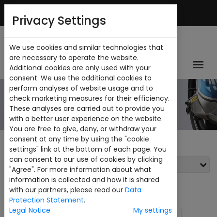
Mi Cuenta
Privacy Settings
We use cookies and similar technologies that
are necessary to operate the website.
Additional cookies are only used with your
consent. We use the additional cookies to
perform analyses of website usage and to
CATALOGO
check marketing measures for their efficiency.
These analyses are carried out to provide you
with a better user experience on the website.
You are free to give, deny, or withdraw your
consent at any time by using the "cookie
settings" link at the bottom of each page. You
can consent to our use of cookies by clicking
Filtros
"Agree". For more information about what
information is collected and how it is shared
Ver:
24
with our partners, please read our
Data
Protection Statement
.
Legal Notice
My settings