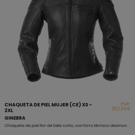
PVP:
CHAQUETA DE PIEL MUJER (CE) XS -
252,00€
2XL
GINEBRA
Chaqueta de piel flor de talle corto, con forro térmico desmontable. Este modelo es un estilo muy actual y moderno, la piel es muy flexible de color negro mate, pero además, encontraras en los laterales refuerzos de piel grabada, esta misma piel también la hemos puesto para reforzar la zona del codo y del hombro, sin olvidar que lleva sus correspondientes protectores (CE). Este modelo lo tenemos disponible en versión hombre, color negro o marrón (modelo Daniel). Por úl...