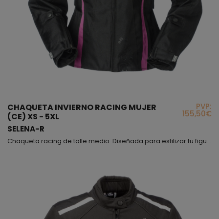
PVP:
CHAQUETA INVIERNO RACING MUJER
155,50€
(CE) XS - 5XL
SELENA-R
Chaqueta racing de talle medio. Diseñada para estilizar tu figura con correas en cintura para realzarla, disponible en dos colores (negro/blanco y negro/fucsia), esta chaqueta es muy cómoda porque en los laterales lleva un fuelle muy amplio para que la chaqueta que de ajustada y al mismo tiempo tengas la mayor flexibilidad posible, además de ello también podrás ceñirla a tus brazos mediante botones de cierre automático. Encontrarás dos bolsillos exteriores laterales...