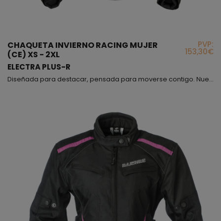
PVP:
CHAQUETA INVIERNO RACING MUJER
153,30€
(CE) XS - 2XL
ELECTRA PLUS-R
Diseñada para destacar, pensada para moverse contigo. Nuestra chaqueta entallada para mujer combina estilo, comodidad y protección en una sola prenda. Fabricada con Poliéster 600D de alta resistencia, se ajusta perfectamente a tu cintura realzando tu figura con una elegante curvatura femenina. Su diseño flexible y ergonómico te permite moverte con total libertad, mientras que los ajustes personalizados en caderas y brazos garantizan un calce perfecto en todo momento. Lo...