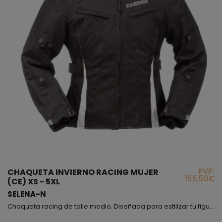
PVP:
CHAQUETA INVIERNO RACING MUJER
155,50€
(CE) XS - 5XL
SELENA-N
Chaqueta racing de talle medio. Diseñada para estilizar tu figura con correas en cintura para realzarla, disponible en dos colores (negro/blanco y negro/fucsia), esta chaqueta es muy cómoda porque en los laterales lleva un fuelle muy amplio para que la chaqueta que de ajustada y al mismo tiempo tengas la mayor flexibilidad posible, además de ello también podrás ceñirla a tus brazos mediante botones de cierre automático. Encontrarás dos bolsillos exteriores laterales...