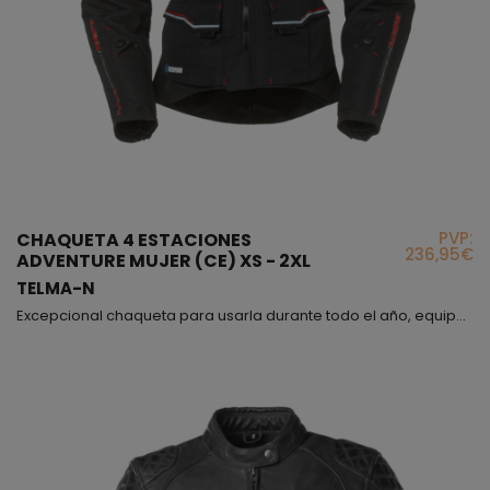
PVP:
CHAQUETA 4 ESTACIONES
236,95€
ADVENTURE MUJER (CE) XS - 2XL
TELMA-N
Excepcional chaqueta para usarla durante todo el año, equipada con forro térmico y membrana impermeable ambos desmontables, (el forro térmico lleva bolsillo); exteriormente encontrareis en este modelo paneles desmontables en la parte delantera y trasera, los cuales una vez extraídos los forros interiores, quedará una chaqueta de verano con magnificas ventilaciones, también veréis dos solapas a la altura de la clavícula cerradas con botones automáticos que una vez a...