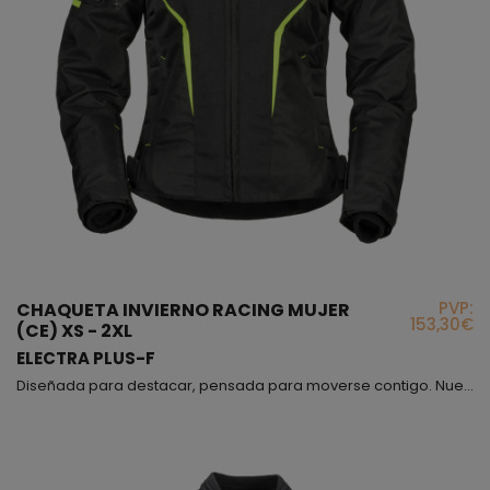
PVP:
CHAQUETA INVIERNO RACING MUJER
153,30€
(CE) XS - 2XL
ELECTRA PLUS-F
Diseñada para destacar, pensada para moverse contigo. Nuestra chaqueta entallada para mujer combina estilo, comodidad y protección en una sola prenda. Fabricada con Poliéster 600D de alta resistencia, se ajusta perfectamente a tu cintura realzando tu figura con una elegante curvatura femenina. Su diseño flexible y ergonómico te permite moverte con total libertad, mientras que los ajustes personalizados en caderas y brazos garantizan un calce perfecto en todo momento. Lo...