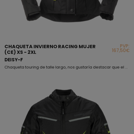
PVP:
CHAQUETA INVIERNO RACING MUJER
167,50€
(CE) XS - 2XL
DEISY-F
Chaqueta touring de talle largo, nos gustaría destacar que el modelo Deisy dispone de la misma versión para hombre (modelo Deisman) y ambas se fabrican en dos colores. La chaqueta Deisy, es una prenda muy completa con diferentes correas de ajuste con cierre y apertura con cremallera central y botones, bolsillos, tomas de aire, bandas elásticas para que la flexión sea cómoda y además si te fijas, el talle de la parte trasera es más largo que la parte delantera, con lo ...