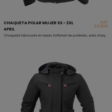
PVP:
CHAQUETA POLAR MUJER XS - 2XL
64,50€
APRIL
Chaqueta fabricada en tejido Softshell de poliéster, esta chaqueta en color negro con detalles en fucsia, es muy cómoda y calentita, además no pesa nada y no necesitas ponerte mucha ropa debajo porque este modelo actúa como corta-vientos. No precisa de protecciones porque no es una chaqueta para ir en moto, actúa más como chaqueta de diario para darle infinidad de usos, en el trabajo, en el deporte, paseando por la ciudad, caminar por la montaña, etc., disponemos de e...