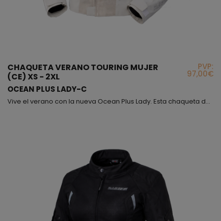
PVP:
CHAQUETA VERANO TOURING MUJER
97,00€
(CE) XS - 2XL
OCEAN PLUS LADY-C
Vive el verano con la nueva Ocean Plus Lady. Esta chaqueta de corte corto, que se ajusta cómodamente a la cadera, está confeccionada con un 80% de tejido de rejilla ventilada y un 20% de poliéster, logrando una circulación de aire excepcional sin renunciar a la resistencia. Equipada con protecciones homologadas CE en codos y hombros, combina ligereza y seguridad en una prenda perfecta para los días más calurosos. Sus ajustes en brazos mediante botones automáticos perm...