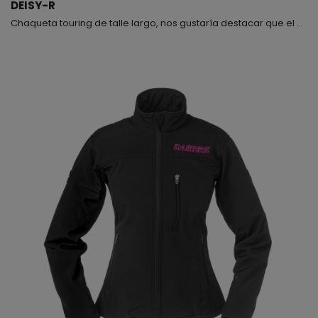
DEISY-R
Chaqueta touring de talle largo, nos gustaría destacar que el modelo Deisy dispone de la misma versión para hombre (modelo Deisman) y ambas se fabrican en dos colores. La chaqueta Deisy, es una prenda muy completa con diferentes correas de ajuste con cierre y apertura con cremallera central y botones, bolsillos, tomas de aire, bandas elásticas para que la flexión sea cómoda y además si te fijas, el talle de la parte trasera es más largo que la parte delantera, con lo ...