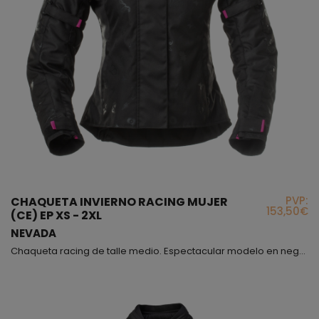
PVP:
CHAQUETA INVIERNO RACING MUJER
153,50€
(CE) EP XS - 2XL
NEVADA
Chaqueta racing de talle medio. Espectacular modelo en negro con pequeños detalles con fucsia y tejido estampado que puedes distinguir a contraluz, además lleva reflectantes para visión nocturna, ajustable en brazos mediante correas y en caderas mediante dos cremalleras de ensanche por si quieres dejarlas abiertas, este modelo tiene una delicada forma acampanada que hará que tu cintura resalte, así que llevarás una prenda de moto y al mismo tiempo tu outfit será impre...