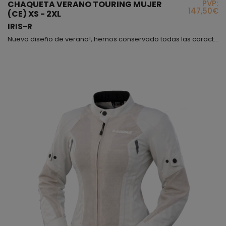
PVP:
CHAQUETA VERANO TOURING MUJER
147,50€
(CE) XS - 2XL
IRIS-R
Nuevo diseño de verano!, hemos conservado todas las características de la antigua chaqueta Danna que tanto éxito ha tenido, añadiendo pequeños detalles que la han convertido en una prenda mucho más actual y tan cómoda como siempre, resumiendo, te ofrecemos con este producto un dos en uno!, nuevo modelo, igual comodidad; no obstante, te recordamos que la chaqueta Iris, continua siendo de talle corto a la altura de la cintura aproximadamente, es totalmente transpirabl...