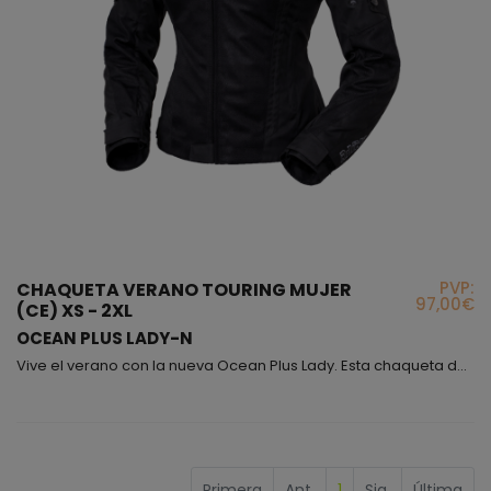
PVP:
CHAQUETA VERANO TOURING MUJER
97,00€
(CE) XS - 2XL
OCEAN PLUS LADY-N
Vive el verano con la nueva Ocean Plus Lady. Esta chaqueta de corte corto, que se ajusta cómodamente a la cadera, está confeccionada con un 80% de tejido de rejilla ventilada y un 20% de poliéster, logrando una circulación de aire excepcional sin renunciar a la resistencia. Equipada con protecciones homologadas CE en codos y hombros, combina ligereza y seguridad en una prenda perfecta para los días más calurosos. Sus ajustes en brazos mediante botones automáticos perm...
Primera
Ant.
1
Sig.
Última