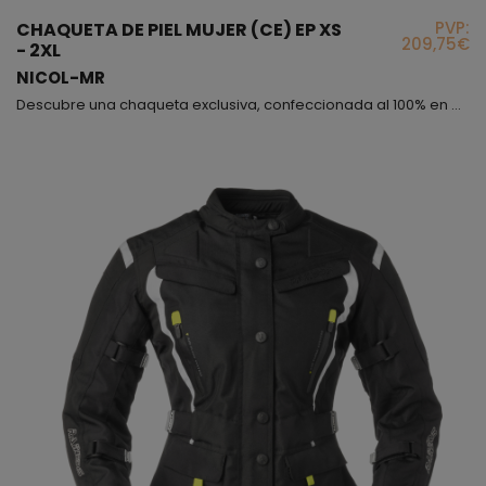
PVP:
CHAQUETA DE PIEL MUJER (CE) EP XS
209,75€
- 2XL
NICOL-MR
Descubre una chaqueta exclusiva, confeccionada al 100% en auténtica piel de alta calidad. Su tono neutro resulta ideal para combinar con cualquier estilo, aportando un toque sofisticado y versátil. El material flexible permite total libertad de movimiento, adaptándose perfectamente al cuerpo sin generar incomodidad. Este diseño incorpora prácticos ajustes tanto en la zona de la cintura como en el cuello, donde además encontrarás una suave protección de neopreno acolc...