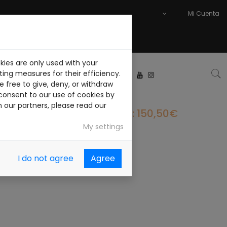
Mi Cuenta
kies are only used with your
ABAJA CON NOSOTROS
ing measures for their efficiency.
 free to give, deny, or withdraw
consent to our use of cookies by
h our partners, please read our
PVP: 150,50€
My settings
I do not agree
Agree