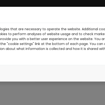
ogies that are necessary to operate the website. Additional coo
BRE NOSOTROS
DESCARGA PDF
NOTICIAS
PILOTOS
TR
okies to perform analyses of website usage and to check market
provide you with a better user experience on the website. You are
the "cookie settings" link at the bottom of each page. You can 
ion about what information is collected and how it is shared wit
FENIX-N
FENIXN
NEGRO