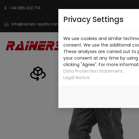
+34 965 422 774
Privacy Settings
info@rainers-sports.com
We use cookies and similar technol
INICIO
CATÁLOGO
SO
consent. We use the additional co
These analyses are carried out to 
CONTACTO
your consent at any time by using 
clicking "Agree". For more informat
Data Protection Statement
.
Legal Notice