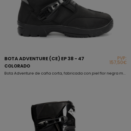
PVP:
BOTA ADVENTURE (CE) EP 38 - 47
157,50€
COLORADO
Bota Adventure de caña corta, fabricada con piel flor negra mate, este tipo de piel es muy resistente ante cualquier posible impacto o abrasión, interiormente encontraras que entre el forro y la piel hay una lamina de Foam con la que te sentirás muy cómodo al llevar la bota, además de esto, debes saber que el forro interior es de alta resistencia e incluye protectores para los tobillos. En cuanto a la parte exterior del modelo Colorado, lleva diferentes puntos de refue...