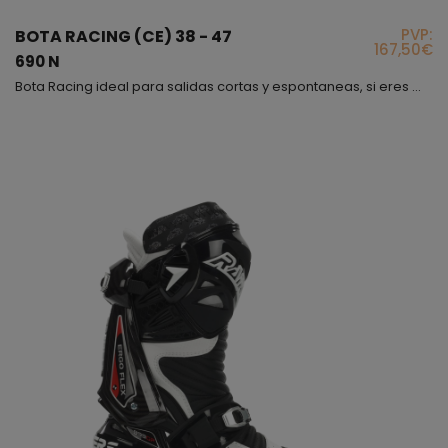
PVP:
BOTA RACING (CE) 38 - 47
167,50€
690 N
Bota Racing ideal para salidas cortas y espontaneas, si eres más atrevido y siempre tienes prisa, también puedes contar con este modelo, es el modelo de bota Racing más básico de nuestra gama, sin embargo, es uno de los más elegantes debido a la combinación de color que lleva, es una bota con mucha flexibilidad y muy blanda, lleva incorporadas deslizaderas que puedes ir cambiando si tienes tendencia a rozarlas; Sin más! Bota cómoda, bonita, segura y fácil de llevar....