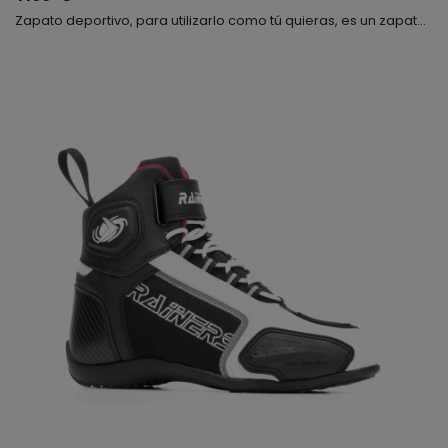
Zapato deportivo, para utilizarlo como tú quieras, es un zapato con el que puedes ir en moto, al trabajo, caminar sin problemas, etc. Súper moderna, cómoda y flexible. Fabricada con rejilla y microfibra, muy transpirable, se cierra mediante cordones y velcro, interiormente lleva una plantilla anatómica, te gustará.