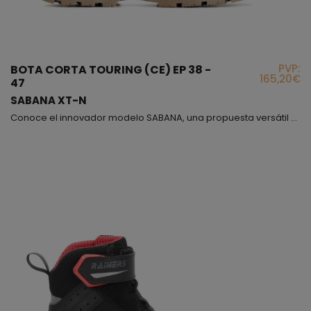
PVP:
BOTA CORTA TOURING (CE) EP 38 -
165,20€
47
SABANA XT-N
Conoce el innovador modelo SABANA, una propuesta versátil de bota baja con estética dinámica, confeccionada en una mezcla de piel y nylon que ofrece una movilidad excepcional, perfecta para conducir con libertad y precisión. Este diseño ha sido cuidadosamente reforzado en la parte trasera y delantera con capas adicionales de cuero, brindando resistencia frente al desgaste, especialmente en la zona de contacto con el cambio de marchas. Incorpora un sistema de cierre ATO...