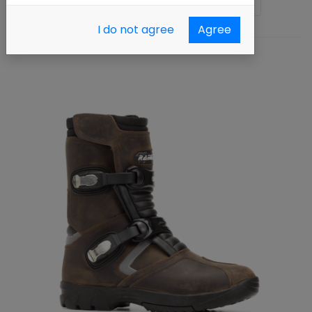
Ordenar por :
Nombre (A - Z)
I do not agree
Agree