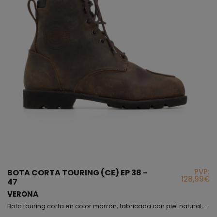
PVP:
BOTA CORTA TOURING (CE) EP 38 -
128,99€
47
VERONA
Bota touring corta en color marrón, fabricada con piel natural, incorpora protector de tobillos, el forro interior es muy resistente; exteriormente encontraréis un refuerzo de piel en la zona del cambio de marchas, la sujeción es mediante cordoneras, si te fijas, lleva un collarín de microfibra para que el movimiento sea agradable a tu piel, también en la parte trasera hemos puesto un tirador para facilitarte la puesta. Sinceramente, el modelo Verona es un botín muy f�...