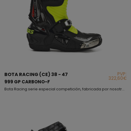
PVP:
BOTA RACING (CE) 38 - 47
322,60€
999 GP CARBONO-F
Bota Racing serie especial competición, fabricada por nosotros en España, este es nuestro modelo de gama alta, el que usan nuestros pilotos, este modelo nació en nuestra fabrica y una vez finalizado se entregó a los pilotos para que ellos mismos la testaran, fuimos siguiendo sus indicaciones e hicimos todas las modificaciones y cambios necesarios hasta conseguir una bota perfecta, cómoda y muy segura, podríamos decir que esta bota cuando te la pones sientes que el mi...