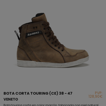
PVP:
BOTA CORTA TOURING (CE) 38 - 47
128,90€
VENETO
Bota touring corta en color marrón, fabricada con piel natural, en la parte interior encontrarás un protector a la altura del tobillo y un forro interior muy resistente, si observas, justo arriba del talón podrás ver un fuelle que proporciona flexibilidad cuando caminas o sobre la moto; la sujeción de este modelo es mediante cremallera lateral, aunque también lleva cordoneras para que la ajustes a tu gusto. Este botín es un producto muy actual y sencillo que podrás...