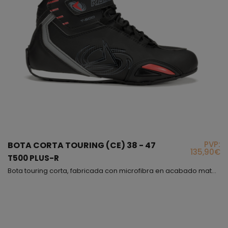
PVP:
BOTA CORTA TOURING (CE) 38 - 47
135,90€
T500 PLUS-R
Bota touring corta, fabricada con microfibra en acabado mate, muy cómoda y flexible, además interiormente hemos puesto un forro de panal 3D para obtener una buena transpiración, este modelo es incluso más cómodo que un deportivo, con la diferencia de que el modelo T-500 PLUS cumple con la normativa vigente para proteger tu pie, lo hemos fabricado en varios colores, en todos predomina el color negro, el cierre es mediante cordones con sistema de bloqueo y correa de velcr...