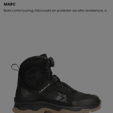
MARC
Bota corta touring, fabricada en poliéster de alta resistencia, observarás que es un modelo muy blandito pero a la vez muy resistente, hemos tenido muy en cuenta este detalle para que además de cómodo el producto sea seguro, en la parte delantera lleva un refuerzo de goma exterior para proteger la zona del cambio de marchas; la planta base está fabricada en polietileno consiguiendo con este material una mayor flexibilidad y torsión, puedes ceñírtela a tu gusto median...