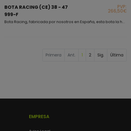
PVP:
BOTA RACING (CE) 38 - 47
266,50€
999-F
Bota Racing, fabricada por nosotros en España, esta bota la hemos dedicado a profesionales como tú, para rodar en un circuito, para hacer una escapada, para tomar las curvas rozando el asfalto o incluso si eres de los que no temen la velocidad, si quieres sentir que tu pie está totalmente protegido, cómodo y seguro no tienes más que ponerte este modelo y volar!, además puedes elegir entre variedad de colores si lo que te gusta es combinar.
Primera
Ant.
1
2
Sig.
Última
EMPRESA