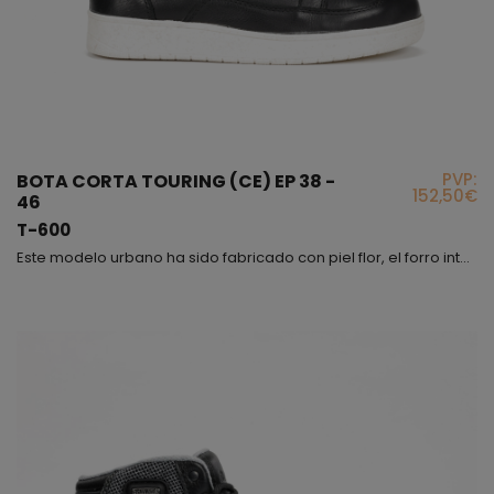
PVP:
BOTA CORTA TOURING (CE) EP 38 -
152,50€
46
T-600
Este modelo urbano ha sido fabricado con piel flor, el forro interior lleva incorporada una membrana waterproof, también en el interior encontrareis una plantilla anatómica de alta resistencia y anti-torsión, es importante destacar la suela de este modelo, fabricada con TPU ECOLOGICO de grano de arroz; interiormente hemos protegido los tobillos con protectores de TPU recubiertos con espuma de poliuretano para evitar rozaduras y amortiguar impactos. En la parte exterior o...