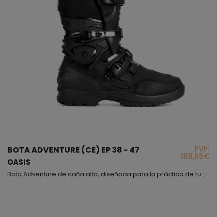
PVP:
BOTA ADVENTURE (CE) EP 38 - 47
188,65€
OASIS
Bota Adventure de caña alta, diseñada para la práctica de tu deporte favorito, encontraras lo que estas buscando, un producto idóneo que cumple todos los requisitos y prestaciones que necesitarás para sentirte cómodo y seguro; este modelo queda a media altura de la pantorrilla aproximadamente, hemos conseguido que sea muy flexible mediante los fuelles de microfibra que encontrarás en la parte trasera y delantera que facilitarán la movilidad de tu pie; el modelo Oasis...