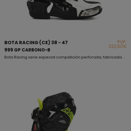
PVP:
BOTA RACING (CE) 38 - 47
322,60€
999 GP CARBONO-B
Bota Racing serie especial competición perforada, fabricada por nosotros en España, este es nuestro modelo de gama alta, el que usan nuestros pilotos, este modelo nació en nuestra fabrica y una vez finalizado se entregó a los pilotos para que ellos mismos la testaran, fuimos siguiendo sus indicaciones e hicimos todas las modificaciones y cambios necesarios hasta conseguir una bota perfecta, cómoda y muy segura, podríamos decir que esta bota cuando te la pones sientes...