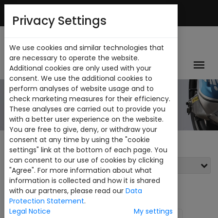
Mi Cuenta
Privacy Settings
We use cookies and similar technologies that
are necessary to operate the website.
Additional cookies are only used with your
consent. We use the additional cookies to
perform analyses of website usage and to
CATALOGO
check marketing measures for their efficiency.
These analyses are carried out to provide you
with a better user experience on the website.
You are free to give, deny, or withdraw your
consent at any time by using the "cookie
settings" link at the bottom of each page. You
can consent to our use of cookies by clicking
Filtros
"Agree". For more information about what
information is collected and how it is shared
Ver:
24
with our partners, please read our
Data
Protection Statement
.
Legal Notice
My settings