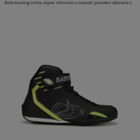
Bota touring corta, súper cómoda y casual!, puedes utilizarla con cualquier tipo de ropa, la hemos combinado con una suela de diferente color para darle un toque más juvenil, la piel que hemos utilizado es de primera calidad y muy flexible, además, el forro interior es textil de alta resistencia; el cierre es mediante cremallera y velcro lateral, también observaras que va equipada con cordoneras a las que puedes dar uso o no, lo dejamos a tu elección y por supuesto y p...