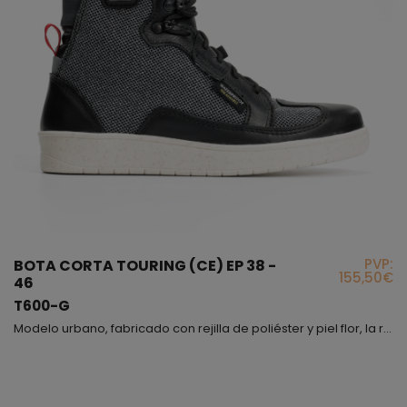
PVP:
BOTA CORTA TOURING (CE) EP 38 -
155,50€
46
T600-G
Modelo urbano, fabricado con rejilla de poliéster y piel flor, la rejilla gris convierte este producto en un modelo actual, sencillo y extremadamente cómodo dado a su flexibilidad, podrás combinarlo con tu ropa de diario, sport, etc., te recomendamos que te lo pruebes, esto es fundamental para que puedas ver cómo queda y lo confortable que resulta. Nos gustaría que supieras que el forro interior lleva incorporada una membrana waterproof, también en el interior encontra...