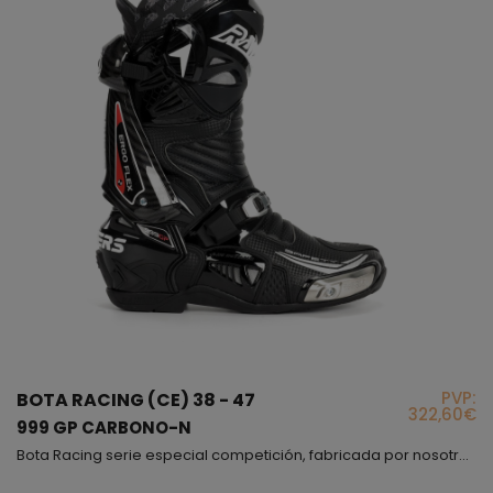
PVP:
BOTA RACING (CE) 38 - 47
322,60€
999 GP CARBONO-N
Bota Racing serie especial competición, fabricada por nosotros en España, este es nuestro modelo de gama alta, el que usan nuestros pilotos, este modelo nació en nuestra fabrica y una vez finalizado se entregó a los pilotos para que ellos mismos la testaran, fuimos siguiendo sus indicaciones e hicimos todas las modificaciones y cambios necesarios hasta conseguir una bota perfecta, cómoda y muy segura, podríamos decir que esta bota cuando te la pones sientes que el mi...