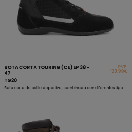
PVP:
BOTA CORTA TOURING (CE) EP 38 -
128,99€
47
TG20
Bota corta de estilo deportivo, combinada con diferentes tipos de materiales que en su conjunto consiguen que sea un modelo muy atractivo y juvenil a la vez, la combinación entre la piel y el serraje hacen que este modelo sea muy resistente, al mismo tiempo obtenemos mucha flexibilidad y comodidad, la rejilla nos aportará una optima ventilación ya que es un 45% del material que lleva esta bota; los tobillos están protegidos mediante protectores interiores; exteriormente,...