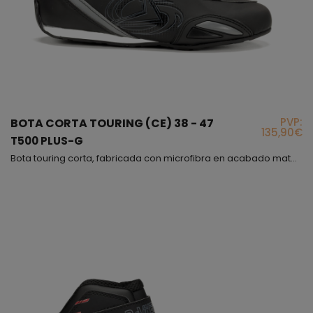
PVP:
BOTA CORTA TOURING (CE) 38 - 47
135,90€
T500 PLUS-G
Bota touring corta, fabricada con microfibra en acabado mate, muy cómoda y flexible, además interiormente hemos puesto un forro de panal 3D para obtener una buena transpiración, este modelo es incluso más cómodo que un deportivo, con la diferencia de que el modelo T-500 PLUS cumple con la normativa vigente para proteger tu pie, lo hemos fabricado en varios colores, en todos predomina el color negro, el cierre es mediante cordones con sistema de bloqueo y correa de velcr...