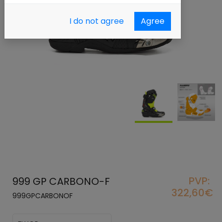
I do not agree
Agree
PVP:
999 GP CARBONO-F
322,60€
999GPCARBONOF