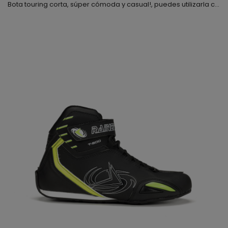
Bota touring corta, súper cómoda y casual!, puedes utilizarla con cualquier tipo de ropa, la hemos combinado con una suela de diferente color para darle un toque más juvenil, la piel que hemos utilizado es de primera calidad y muy flexible, además, el forro interior es textil de alta resistencia; el cierre es mediante cremallera y velcro lateral, también observaras que va equipada con cordoneras a las que puedes dar uso o no, lo dejamos a tu elección y por supuesto y p...