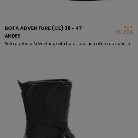
PVP:
BOTA ADVENTURE (CE) 38 - 47
161,50€
ANDES
Bota perfecta Adventure, esta bota tiene una altura de caña ideal para practicar este tipo de deporte, está fabricada piel flor resistente al roce, impacto y abrasión, es muy flexible debido al fuelle que cubre desde la parte inferior de la tibia hasta la mitad del empeine más otro fuelle trasero justo arriba del talón, del mismo material y también con Foam interior hemos puesto un collarín para que al flexionar no moleste la bota ni dañe nuestra piel con rozaduras ...