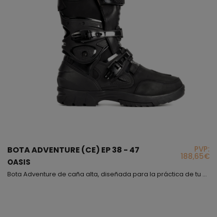
PVP:
BOTA ADVENTURE (CE) EP 38 - 47
188,65€
OASIS
Bota Adventure de caña alta, diseñada para la práctica de tu deporte favorito, encontraras lo que estas buscando, un producto idóneo que cumple todos los requisitos y prestaciones que necesitarás para sentirte cómodo y seguro; este modelo queda a media altura de la pantorrilla aproximadamente, hemos conseguido que sea muy flexible mediante los fuelles de microfibra que encontrarás en la parte trasera y delantera que facilitarán la movilidad de tu pie; el modelo Oasis...