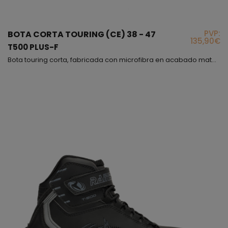
PVP:
BOTA CORTA TOURING (CE) 38 - 47
135,90€
T500 PLUS-F
Bota touring corta, fabricada con microfibra en acabado mate, muy cómoda y flexible, además interiormente hemos puesto un forro de panal 3D para obtener una buena transpiración, este modelo es incluso más cómodo que un deportivo, con la diferencia de que el modelo T-500 PLUS cumple con la normativa vigente para proteger tu pie, lo hemos fabricado en varios colores, en todos predomina el color negro, el cierre es mediante cordones con sistema de bloqueo y correa de velcr...