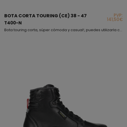
PVP:
BOTA CORTA TOURING (CE) 38 - 47
141,50€
T400-N
Bota touring corta, súper cómoda y casual!, puedes utilizarla con cualquier tipo de ropa, la hemos combinado con una suela de diferente color para darle un toque más juvenil, la piel que hemos utilizado es de primera calidad y muy flexible, además, el forro interior es textil de alta resistencia; el cierre es mediante cremallera y velcro lateral, también observaras que va equipada con cordoneras a las que puedes dar uso o no, lo dejamos a tu elección y por supuesto y ...