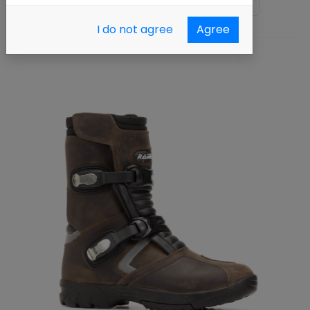
Ordenar por :
Nombre (A - Z)
I do not agree
Agree