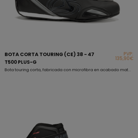
PVP:
BOTA CORTA TOURING (CE) 38 - 47
135,90€
T500 PLUS-G
Bota touring corta, fabricada con microfibra en acabado mate, muy cómoda y flexible, además interiormente hemos puesto un forro de panal 3D para obtener una buena transpiración, este modelo es incluso más cómodo que un deportivo, con la diferencia de que el modelo T-500 PLUS cumple con la normativa vigente para proteger tu pie, lo hemos fabricado en varios colores, en todos predomina el color negro, el cierre es mediante cordones con sistema de bloqueo y correa de velcr...