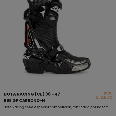
PVP:
BOTA RACING (CE) 38 - 47
322,60€
999 GP CARBONO-N
Bota Racing serie especial competición, fabricada por nosotros en España, este es nuestro modelo de gama alta, el que usan nuestros pilotos, este modelo nació en nuestra fabrica y una vez finalizado se entregó a los pilotos para que ellos mismos la testaran, fuimos siguiendo sus indicaciones e hicimos todas las modificaciones y cambios necesarios hasta conseguir una bota perfecta, cómoda y muy segura, podríamos decir que esta bota cuando te la pones sientes que el mi...