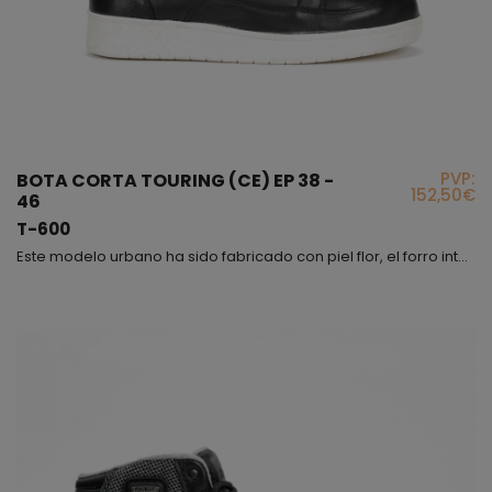
PVP:
BOTA CORTA TOURING (CE) EP 38 -
152,50€
46
T-600
Este modelo urbano ha sido fabricado con piel flor, el forro interior lleva incorporada una membrana waterproof, también en el interior encontrareis una plantilla anatómica de alta resistencia y anti-torsión, es importante destacar la suela de este modelo, fabricada con TPU ECOLOGICO de grano de arroz; interiormente hemos protegido los tobillos con protectores de TPU recubiertos con espuma de poliuretano para evitar rozaduras y amortiguar impactos. En la parte exterior o...