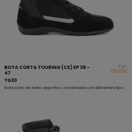
PVP:
BOTA CORTA TOURING (CE) EP 38 -
128,99€
47
TG20
Bota corta de estilo deportivo, combinada con diferentes tipos de materiales que en su conjunto consiguen que sea un modelo muy atractivo y juvenil a la vez, la combinación entre la piel y el serraje hacen que este modelo sea muy resistente, al mismo tiempo obtenemos mucha flexibilidad y comodidad, la rejilla nos aportará una optima ventilación ya que es un 45% del material que lleva esta bota; los tobillos están protegidos mediante protectores interiores; exteriormente,...