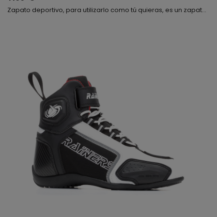
Zapato deportivo, para utilizarlo como tú quieras, es un zapato con el que puedes ir en moto, al trabajo, caminar sin problemas, etc. Súper moderna, cómoda y flexible. Fabricada con rejilla y microfibra, muy transpirable, se cierra mediante cordones y velcro, interiormente lleva una plantilla anatómica, te gustará.