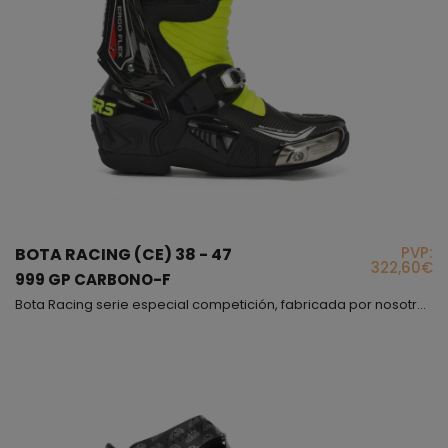
PVP:
BOTA RACING (CE) 38 - 47
322,60€
999 GP CARBONO-F
Bota Racing serie especial competición, fabricada por nosotros en España, este es nuestro modelo de gama alta, el que usan nuestros pilotos, este modelo nació en nuestra fabrica y una vez finalizado se entregó a los pilotos para que ellos mismos la testaran, fuimos siguiendo sus indicaciones e hicimos todas las modificaciones y cambios necesarios hasta conseguir una bota perfecta, cómoda y muy segura, podríamos decir que esta bota cuando te la pones sientes que el mi...