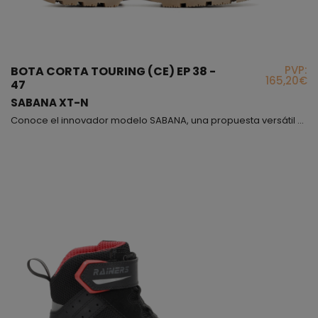
PVP:
BOTA CORTA TOURING (CE) EP 38 -
165,20€
47
SABANA XT-N
Conoce el innovador modelo SABANA, una propuesta versátil de bota baja con estética dinámica, confeccionada en una mezcla de piel y nylon que ofrece una movilidad excepcional, perfecta para conducir con libertad y precisión. Este diseño ha sido cuidadosamente reforzado en la parte trasera y delantera con capas adicionales de cuero, brindando resistencia frente al desgaste, especialmente en la zona de contacto con el cambio de marchas. Incorpora un sistema de cierre ATO...