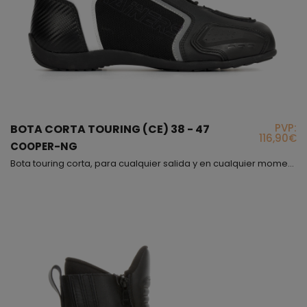
PVP:
BOTA CORTA TOURING (CE) 38 - 47
116,90€
COOPER-NG
Bota touring corta, para cualquier salida y en cualquier momento!, es una bota muy ponible que siempre debemos tener en casa, además de ello es un producto con el que vas protegido y por si fuera poco también es muy cómodo!. El modelo Cooper se cierra mediante cremallera y velcro pero además puedes ajustártelo a tu gusto o necesidad mediante los cordones. El interior va forrado con forro 3D que evitará la sudoración del pie en exceso. Hemos puesto protecciones en tobi...