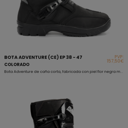
PVP:
BOTA ADVENTURE (CE) EP 38 - 47
157,50€
COLORADO
Bota Adventure de caña corta, fabricada con piel flor negra mate, este tipo de piel es muy resistente ante cualquier posible impacto o abrasión, interiormente encontraras que entre el forro y la piel hay una lamina de Foam con la que te sentirás muy cómodo al llevar la bota, además de esto, debes saber que el forro interior es de alta resistencia e incluye protectores para los tobillos. En cuanto a la parte exterior del modelo Colorado, lleva diferentes puntos de refue...