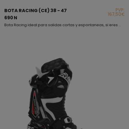
PVP:
BOTA RACING (CE) 38 - 47
167,50€
690 N
Bota Racing ideal para salidas cortas y espontaneas, si eres más atrevido y siempre tienes prisa, también puedes contar con este modelo, es el modelo de bota Racing más básico de nuestra gama, sin embargo, es uno de los más elegantes debido a la combinación de color que lleva, es una bota con mucha flexibilidad y muy blanda, lleva incorporadas deslizaderas que puedes ir cambiando si tienes tendencia a rozarlas; Sin más! Bota cómoda, bonita, segura y fácil de llevar....