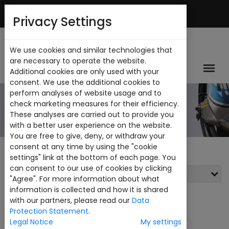
Mi Cuenta
Privacy Settings
We use cookies and similar technologies that
are necessary to operate the website.
Additional cookies are only used with your
consent. We use the additional cookies to
perform analyses of website usage and to
CATALOGO
check marketing measures for their efficiency.
These analyses are carried out to provide you
with a better user experience on the website.
You are free to give, deny, or withdraw your
consent at any time by using the "cookie
settings" link at the bottom of each page. You
can consent to our use of cookies by clicking
Filtros
"Agree". For more information about what
information is collected and how it is shared
Ver:
24
with our partners, please read our
Data
Protection Statement
.
Legal Notice
My settings