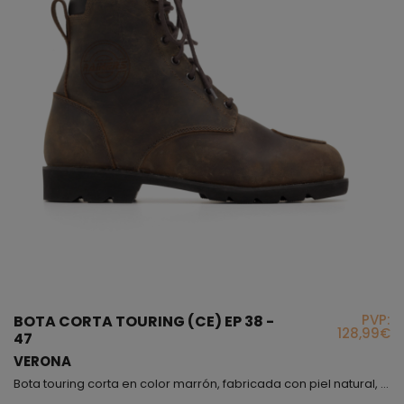
PVP:
BOTA CORTA TOURING (CE) EP 38 -
128,99€
47
VERONA
Bota touring corta en color marrón, fabricada con piel natural, incorpora protector de tobillos, el forro interior es muy resistente; exteriormente encontraréis un refuerzo de piel en la zona del cambio de marchas, la sujeción es mediante cordoneras, si te fijas, lleva un collarín de microfibra para que el movimiento sea agradable a tu piel, también en la parte trasera hemos puesto un tirador para facilitarte la puesta. Sinceramente, el modelo Verona es un botín muy f�...