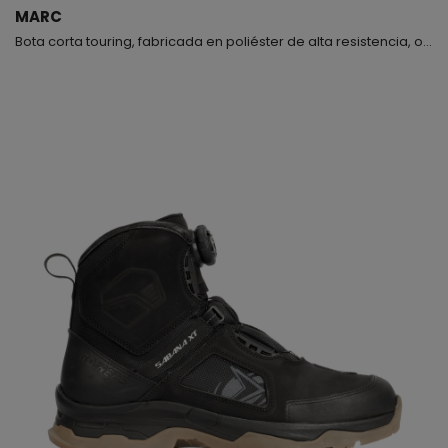
MARC
Bota corta touring, fabricada en poliéster de alta resistencia, observarás que es un modelo muy blandito pero a la vez muy resistente, hemos tenido muy en cuenta este detalle para que además de cómodo el producto sea seguro, en la parte delantera lleva un refuerzo de goma exterior para proteger la zona del cambio de marchas; la planta base está fabricada en polietileno consiguiendo con este material una mayor flexibilidad y torsión, puedes ceñírtela a tu gusto median...