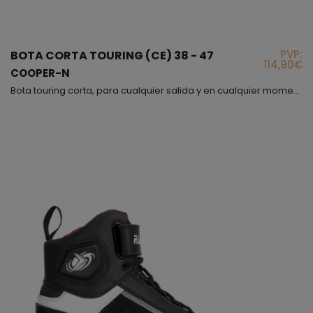
PVP:
BOTA CORTA TOURING (CE) 38 - 47
114,90€
COOPER-N
Bota touring corta, para cualquier salida y en cualquier momento!, es una bota muy ponible que siempre debemos tener en casa, además de ello es un producto con el que vas protegido y por si fuera poco también es muy cómodo!. El modelo Cooper se cierra mediante cremallera y velcro pero además puedes ajustártelo a tu gusto o necesidad mediante los cordones. El interior va forrado con forro 3D que evitará la sudoración del pie en exceso. Hemos puesto protecciones en tobi...