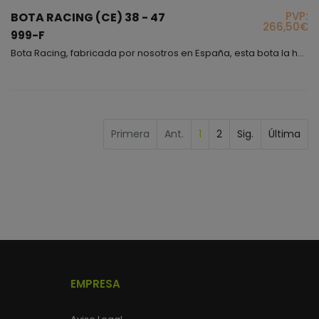
PVP:
BOTA RACING (CE) 38 - 47
266,50€
999-F
Bota Racing, fabricada por nosotros en España, esta bota la hemos dedicado a profesionales como tú, para rodar en un circuito, para hacer una escapada, para tomar las curvas rozando el asfalto o incluso si eres de los que no temen la velocidad, si quieres sentir que tu pie está totalmente protegido, cómodo y seguro no tienes más que ponerte este modelo y volar!, además puedes elegir entre variedad de colores si lo que te gusta es combinar.
Primera
Ant.
1
2
Sig.
Última
EMPRESA