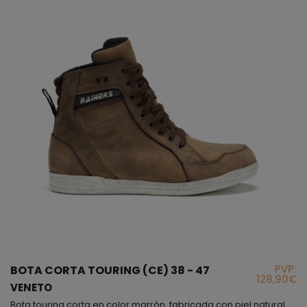
PVP:
BOTA CORTA TOURING (CE) 38 - 47
128,90€
VENETO
Bota touring corta en color marrón, fabricada con piel natural, en la parte interior encontrarás un protector a la altura del tobillo y un forro interior muy resistente, si observas, justo arriba del talón podrás ver un fuelle que proporciona flexibilidad cuando caminas o sobre la moto; la sujeción de este modelo es mediante cremallera lateral, aunque también lleva cordoneras para que la ajustes a tu gusto. Este botín es un producto muy actual y sencillo que podrás...