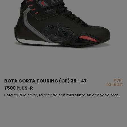
PVP:
BOTA CORTA TOURING (CE) 38 - 47
135,90€
T500 PLUS-R
Bota touring corta, fabricada con microfibra en acabado mate, muy cómoda y flexible, además interiormente hemos puesto un forro de panal 3D para obtener una buena transpiración, este modelo es incluso más cómodo que un deportivo, con la diferencia de que el modelo T-500 PLUS cumple con la normativa vigente para proteger tu pie, lo hemos fabricado en varios colores, en todos predomina el color negro, el cierre es mediante cordones con sistema de bloqueo y correa de velcr...