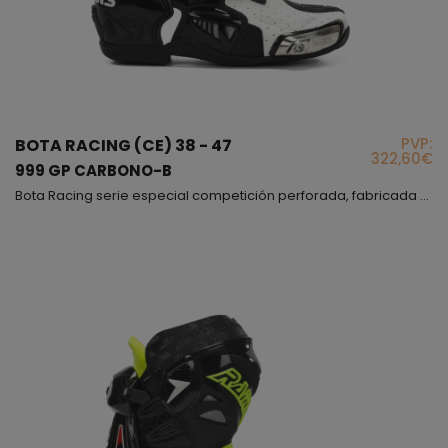
PVP:
BOTA RACING (CE) 38 - 47
322,60€
999 GP CARBONO-B
Bota Racing serie especial competición perforada, fabricada por nosotros en España, este es nuestro modelo de gama alta, el que usan nuestros pilotos, este modelo nació en nuestra fabrica y una vez finalizado se entregó a los pilotos para que ellos mismos la testaran, fuimos siguiendo sus indicaciones e hicimos todas las modificaciones y cambios necesarios hasta conseguir una bota perfecta, cómoda y muy segura, podríamos decir que esta bota cuando te la pones sientes...