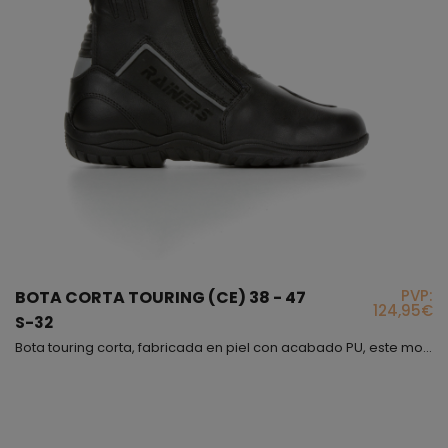
PVP:
BOTA CORTA TOURING (CE) 38 - 47
124,95€
S-32
Bota touring corta, fabricada en piel con acabado PU, este modelo destaca por su apertura con dos cremalleras laterales y dos elásticos traseros, además en la parte delantera lleva una zona con un gran fuelle que sube desde el empeine llegando a la tibia, con toda estos datos, intentamos decirte que el modelo S-32 es muy fácil de poner, muy flexible, muy ancho y que al estar fabricado en piel no tardará en adaptarse a tu pie, también encontrarás en él reflectantes tra...