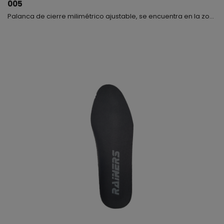
005
Palanca de cierre milimétrico ajustable, se encuentra en la zona del empeine y en la parte superior de la bota, apta para los modelos 999GP Carbono y 999.