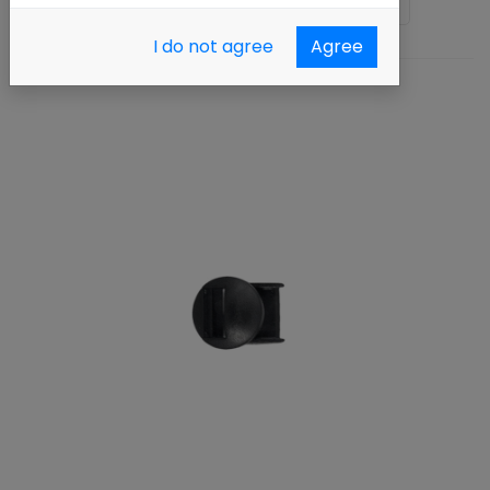
Ordenar por :
Nombre (A - Z)
I do not agree
Agree