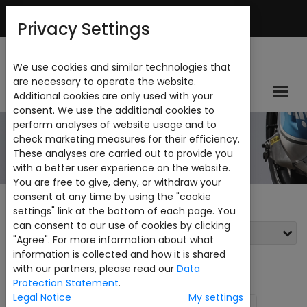
Mi Cuenta
Privacy Settings
We use cookies and similar technologies that
are necessary to operate the website.
Additional cookies are only used with your
consent. We use the additional cookies to
perform analyses of website usage and to
CATALOGO
check marketing measures for their efficiency.
These analyses are carried out to provide you
with a better user experience on the website.
You are free to give, deny, or withdraw your
consent at any time by using the "cookie
settings" link at the bottom of each page. You
can consent to our use of cookies by clicking
Filtros
"Agree". For more information about what
information is collected and how it is shared
Ver:
24
with our partners, please read our
Data
Protection Statement
.
Legal Notice
My settings