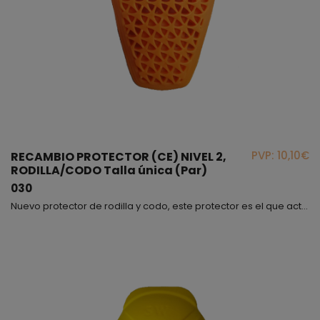
PVP: 10,10€
RECAMBIO PROTECTOR (CE) NIVEL 2,
RODILLA/CODO Talla única (Par)
030
Nuevo protector de rodilla y codo, este protector es el que actualmente estamos utilizando para nuestros vaqueros, lo encontrarás en el interior del pantalón dentro de un bolsillo. Este producto es de Nivel 2 fabricado en TPU, es muy ligero y apenas se distingue cuando llevas el vaquero puesto, te será fácil caminar con él.