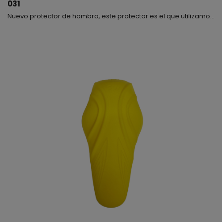
031
Nuevo protector de hombro, este protector es el que utilizamos para nuestras chaquetas de Cordura y Nylon, se encuentran en el interior de la prenda dentro de un bolsillo. Este producto es de Nivel 2 fabricado en Memory Foam, se adapta fácilmente y es muy cómodo y seguro.