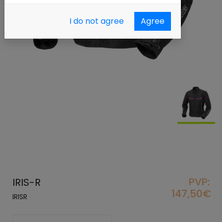
I do not agree
Agree
PVP:
IRIS-R
147,50€
IRISR