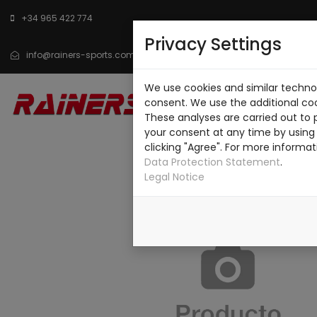
+34 965 422 774
Privacy Settings
info@rainers-sports.com
We use cookies and similar technol
INICIO
CATÁLOGO
SO
consent. We use the additional co
These analyses are carried out to 
CONTACTO
your consent at any time by using 
clicking "Agree". For more informat
Data Protection Statement
.
Legal Notice