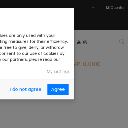
Mi Cuenta
kies are only used with your
ABAJA CON NOSOTROS
ing measures for their efficiency.
 free to give, deny, or withdraw
consent to our use of cookies by
h our partners, please read our
PVP: 0,00€
My settings
I do not agree
Agree