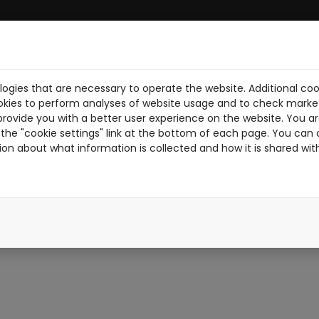
ogies that are necessary to operate the website. Additional coo
BRE NOSOTROS
DESCARGA PDF
NOTICIAS
PILOTOS
TR
okies to perform analyses of website usage and to check market
provide you with a better user experience on the website. You are
the "cookie settings" link at the bottom of each page. You can 
ion about what information is collected and how it is shared wit
DEISMAN-N
DEISMANN