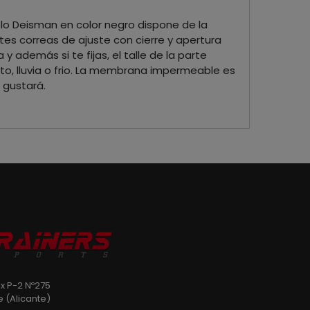
lo Deisman en color negro dispone de la
s correas de ajuste con cierre y apertura
 además si te fijas, el talle de la parte
to, lluvia o frio. La membrana impermeable es
 gustará.
ix P-2 Nº275
e (Alicante)