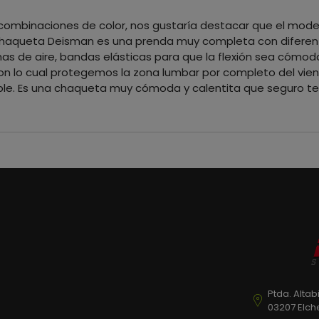
 combinaciones de color, nos gustaría destacar que el mode
chaqueta Deisman es una prenda muy completa con diferente
mas de aire, bandas elásticas para que la flexión sea cómoda y
con lo cual protegemos la zona lumbar por completo del vien
able. Es una chaqueta muy cómoda y calentita que seguro te
Ptda. Altab
03207 Elch